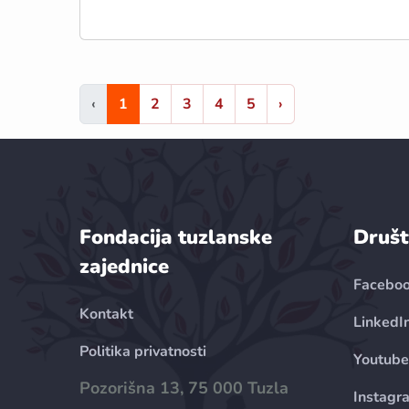
‹
1
2
3
4
5
›
Fondacija tuzlanske
Društ
zajednice
Facebo
Kontakt
LinkedI
Politika privatnosti
Youtube
Pozorišna 13, 75 000 Tuzla
Instagr