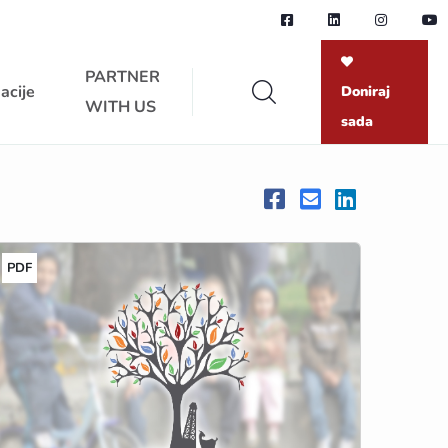
PARTNER
acije
Doniraj
WITH US
sada
PDF