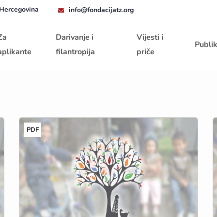
 Hercegovina
info@fondacijatz.org
Za
Darivanje i
Vijesti i
Publik
aplikante
filantropija
priče
PDF