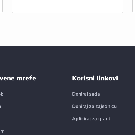
vene mreže
Korisni linkovi
ok
Doniraj sada
n
Doniraj za zajednicu
Apliciraj za grant
am