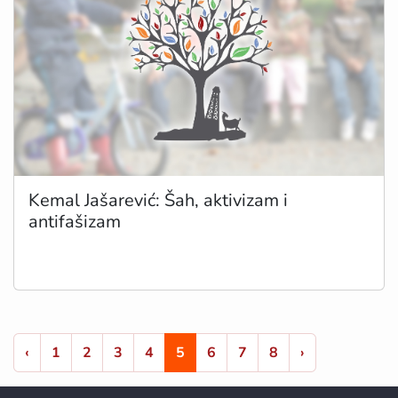
Kemal Jašarević: Šah, aktivizam i
antifašizam
‹
1
2
3
4
5
6
7
8
›