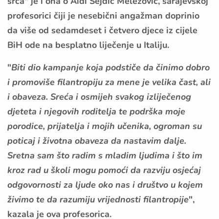
srca" je i ona o Aidi Sejdić Melezović, sarajevskoj
profesorici čiji je nesebični angažman doprinio
da više od sedamdeset i četvero djece iz cijele
BiH ode na besplatno liječenje u Italiju.
"
Biti dio kampanje koja podstiče da činimo dobro
i promoviše filantropiju za mene je velika čast, ali
i obaveza. Sreća i osmijeh svakog izliječenog
djeteta i njegovih roditelja te podrška moje
porodice, prijatelja i mojih učenika, ogroman su
poticaj i životna obaveza da nastavim dalje.
Sretna sam što radim s mladim ljudima i što im
kroz rad u školi mogu pomoći da razviju osjećaj
odgovornosti za ljude oko nas i društvo u kojem
živimo te da razumiju vrijednosti filantropije
",
kazala je ova profesorica.