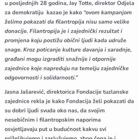
u posljednjih 28 godina, Jay Totte, direktor Odjela
za demokratiju kazao je kako
“ovom kampanjom
želimo pokazati da filantropija nisu samo velike
donacije. Filantropija je i zajednički rezultat i
promjena koju postižu obični ljudi kada udruže
snage. Kroz poticanje kulture davanja i saradnje,
građani mogu izgraditi snažnije i otpornije
zajednice koje napreduju na temelju zajedničke
odgovornosti i solidarnosti.”
Jasna Jašarević, direktorica Fondacije tuzlanske
zajednice rekla je kako Fondacija želi pokazati da
su dobri ljudi svuda oko nas, da svojim
nesebičnim i filantropskim naporima
osvjetljavaju put u budućnost kakvu svi
priželjkujemo i zaslužujemo, zbog čega je i