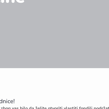
dnice!
bog vas bilo da želite otvoriti vlastiti fondili podrž