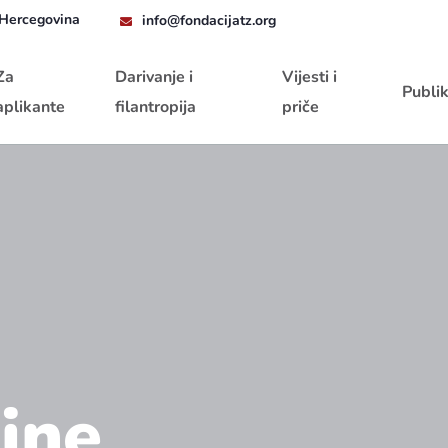
 Hercegovina
info@fondacijatz.org
Za
Darivanje i
Vijesti i
Publik
aplikante
filantropija
priče
ine