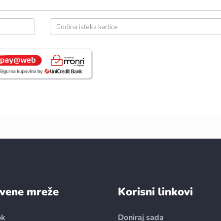
vene mreže
Korisni linkovi
ok
Doniraj sada