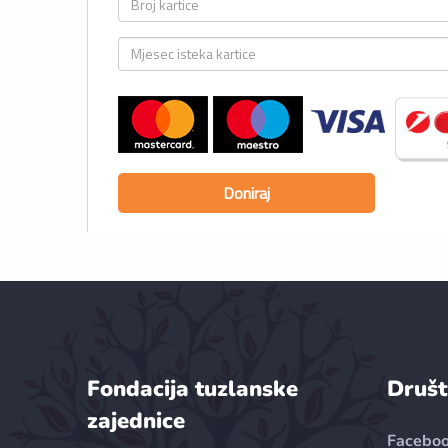
Fondacija tuzlanske
Društ
zajednice
Facebo