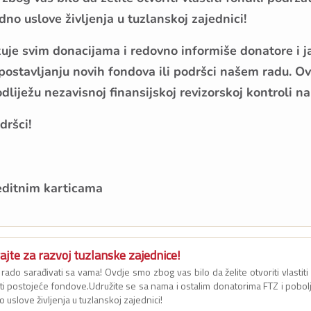
no uslove življenja u tuzlanskoj zajednici!
uje svim donacijama i redovno informiše donatore i ja
postavljanju novih fondova ili podršci našem radu. Ov
liježu nezavisnoj finansijskoj revizorskoj kontroli n
dršci!
editnim karticama