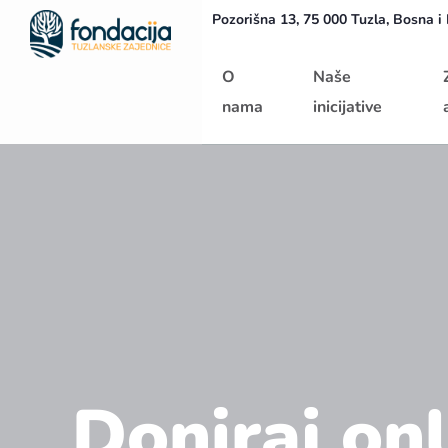
Pozorišna 13, 75 000 Tuzla, Bosna i
Početna
O
Naše
nama
inicijative
Doniraj onl