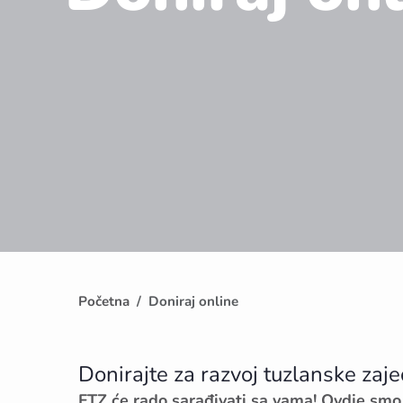
Početna
Doniraj online
Donirajte za razvoj tuzlanske zaje
FTZ će rado sarađivati sa vama! Ovdje smo z