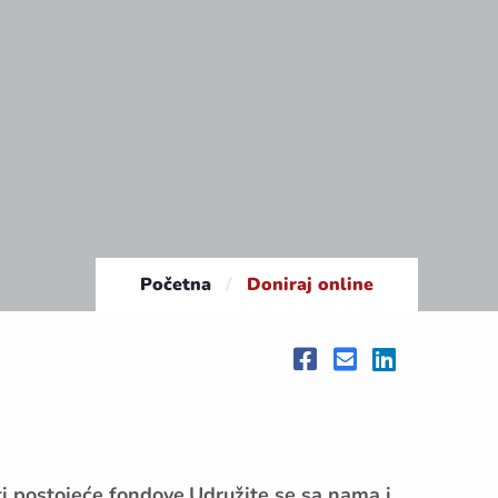
Početna
/
Doniraj online
ati postojeće fondove.Udružite se sa nama i