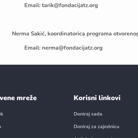
Email: tarik@fondacijatz.org
Nerma Sakić, koordinatorica programa otvoreno
Email: nerma@fondacijatz.org
vene mreže
Korisni linkovi
ok
Doniraj sada
n
Doniraj za zajednicu