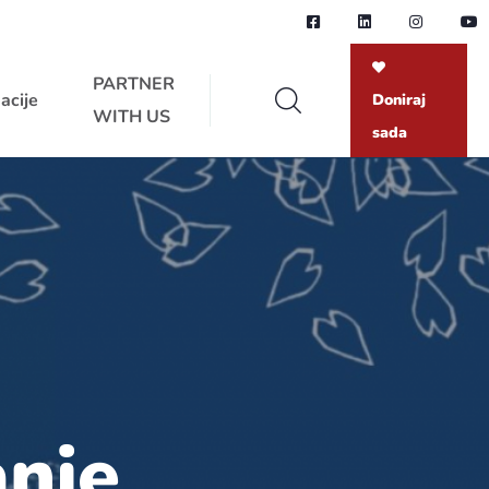
PARTNER
acije
Doniraj
WITH US
sada
anje