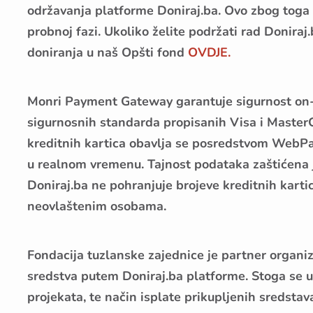
održavanja platforme Doniraj.ba. Ovo zbog toga š
probnoj fazi. Ukoliko želite podržati rad Donira
doniranja u naš Opšti fond
OVDJE.
Monri Payment Gateway garantuje sigurnost on-l
sigurnosnih standarda propisanih Visa i MasterCa
kreditnih kartica obavlja se posredstvom WebPay 
u realnom vremenu. Tajnost podataka zaštićena j
Doniraj.ba ne pohranjuje brojeve kreditnih kartic
neovlaštenim osobama.
Fondacija tuzlanske zajednice je partner organiz
sredstva putem Doniraj.ba platforme. Stoga se u
projekata, te način isplate prikupljenih sredst