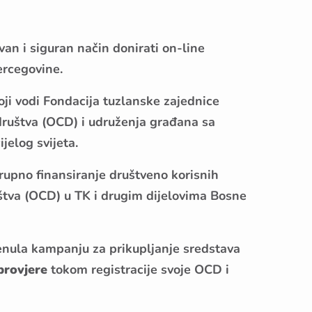
n i siguran način donirati on-line
ercegovine.
oji vodi Fondacija tuzlanske zajednice
 društva (OCD) i udruženja građana sa
jelog svijeta.
grupno finansiranje društveno korisnih
uštva (OCD) u TK i drugim dijelovima Bosne
renula kampanju za prikupljanje sredstava
provjere
tokom
registracije svoje OCD i