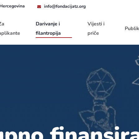
 Hercegovina
info@fondacijatz.org
Za
Darivanje i
Vijesti i
Publik
aplikante
filantropija
priče
upno finansir