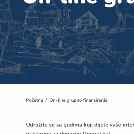
Početna
On-line grupno finansiranje
Udružite se sa ljudima koji dijele vaše int
platforme za donacije Doniraj.ba!