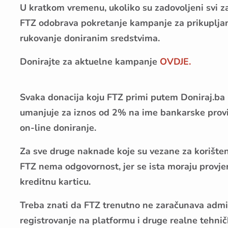
U kratkom vremenu, ukoliko su zadovoljeni svi za
FTZ odobrava pokretanje kampanje za prikupljan
rukovanje doniranim sredstvima.
Donirajte za aktuelne kampanje
OVDJE.
Svaka donacija koju FTZ primi putem Doniraj.ba
umanjuje za iznos od 2% na ime bankarske proviz
on-line doniranje.
Za sve druge naknade koje su vezane za korištenj
FTZ nema odgovornost, jer se ista moraju provjer
kreditnu karticu.
Treba znati da FTZ trenutno ne zaračunava adm
registrovanje na platformu i druge realne tehničk