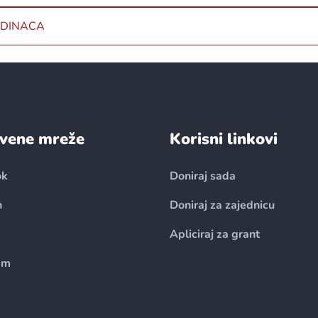
EDINACA
vene mreže
Korisni linkovi
ok
Doniraj sada
n
Doniraj za zajednicu
Apliciraj za grant
am