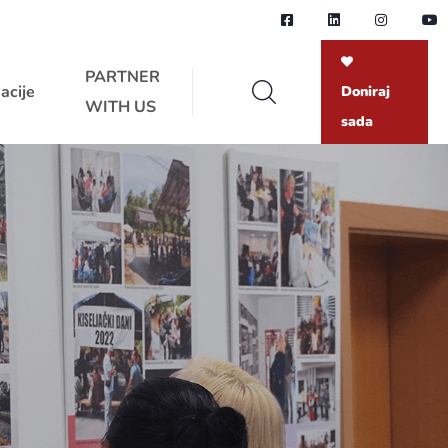
PARTNER
acije
Doniraj
WITH US
sada