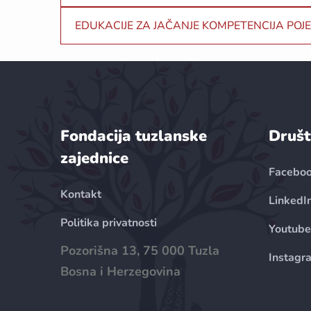
EDUKACIJE ZA JAČANJE KOMPETENCIJA POJ
Fondacija tuzlanske
Društ
zajednice
Facebo
Kontakt
LinkedI
Politika privatnosti
Youtube
Pozorišna 13, 75 000 Tuzla
Instagr
Bosna i Herzegovina