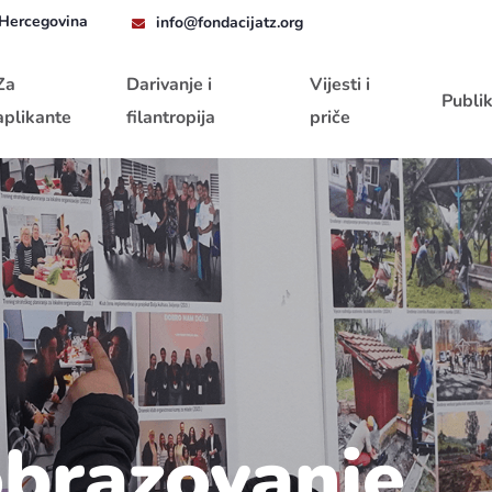
 Hercegovina
info@fondacijatz.org
Za
Darivanje i
Vijesti i
Publik
aplikante
filantropija
priče
brazovanje