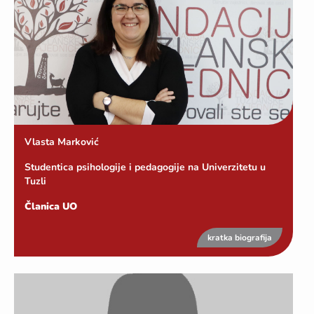
Vlasta Marković
Studentica psihologije i pedagogije na Univerzitetu u
Tuzli
Članica UO
kratka biografija