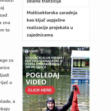
ivnosti
zelene tranzicije
taj
Multisektorska saradnja
 sad
kao ključ uspješne
a zna
realizacije projekata u
am to
zajednicama
nego za
anice
ljudi
iječ o
mlade, a
ebaju