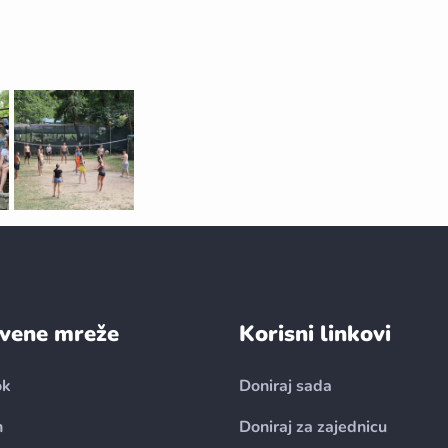
vene mreže
Korisni linkovi
ok
Doniraj sada
n
Doniraj za zajednicu