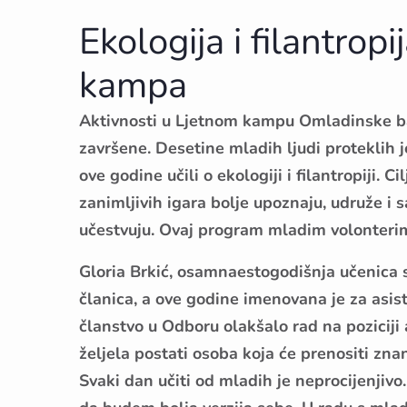
Ekologija i filantrop
kampa
Aktivnosti u Ljetnom kampu Omladinske ban
završene. Desetine mladih ljudi proteklih 
ove godine učili o ekologiji i filantropiji. C
zanimljivih igara bolje upoznaju, udruže i 
učestvuju. Ovaj program mladim volonterima 
Gloria Brkić, osamnaestogodišnja učenica s
članica, a ove godine imenovana je za asis
članstvo u Odboru olakšalo rad na poziciji 
željela postati osoba koja će prenositi zna
Svaki dan učiti od mladih je neprocijenjiv