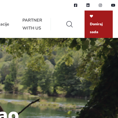
PARTNER
acije
Doniraj
WITH US
sada
kao