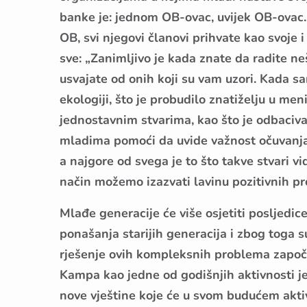
banke je: jednom OB-ovac, uvijek OB-ovac.
OB, svi njegovi članovi prihvate kao svoje i n
sve: „Zanimljivo je kada znate da radite ne
usvajate od onih koji su vam uzori. Kada s
ekologiji, što je probudilo znatiželju u men
jednostavnim stvarima, kao što je odbaciva
mladima pomoći da uvide važnost očuvanja 
a najgore od svega je to što takve stvari vi
način možemo izazvati lavinu pozitivnih pr
Mlađe generacije će više osjetiti posljedi
ponašanja starijih generacija i zbog toga s
rješenje ovih kompleksnih problema započ
Kampa kao jedne od godišnjih aktivnosti je
nove vještine koje će u svom budućem aktivi