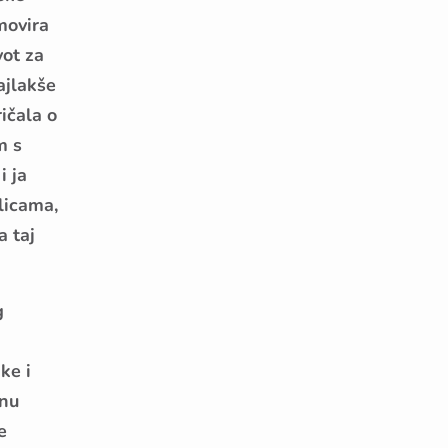
movira
vot za
ajlakše
ičala o
m s
i ja
licama,
a taj
g
ke i
knu
e