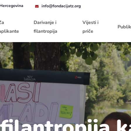
 Hercegovina
info@fondacijatz.org
Za
Darivanje i
Vijesti i
Publik
aplikante
filantropija
priče
 filantropija 