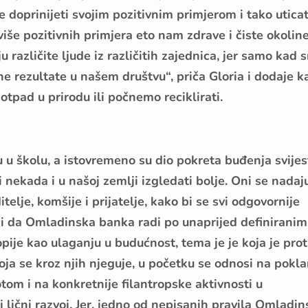
e doprinijeti svojim pozitivnim primjerom i tako uticat
više pozitivnih primjera eto nam zdrave i čiste okoline
 različite ljude iz različitih zajednica, jer samo kad 
e rezultate u našem društvu“, priča Gloria i dodaje k
tpad u prirodu ili počnemo reciklirati.
u školu, a istovremeno su dio pokreta buđenja svijes
 nekada i u našoj zemlji izgledati bolje. Oni se nadaj
telje, komšije i prijatelje, kako bi se svi odgovornije
i da Omladinska banka radi po unaprijed definiranim
opije kao ulaganju u budućnost, tema je je koja je pro
ja se kroz njih njeguje, u početku se odnosi na pokla
tom i na konkretnije filantropske aktivnosti u
 lični razvoj. Jer, jedno od nepisanih pravila Omladin