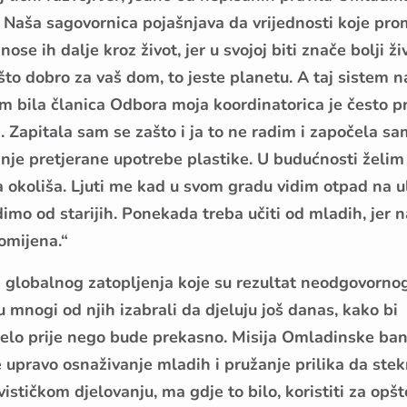
 Naša sagovornica pojašnjava da vrijednosti koje pro
ose ih dalje kroz život, jer u svojoj biti znače bolji ži
što dobro za vaš dom, to jeste planetu. A taj sistem n
am bila članica Odbora moja koordinatorica je često pr
i. Zapitala sam se zašto i ja to ne radim i započela sa
nje pretjerane upotrebe plastike. U budućnosti želim 
okoliša. Ljuti me kad u svom gradu vidim otpad na u
dimo od starijih. Ponekada treba učiti od mladih, jer n
omijena.“
ce globalnog zatopljenja koje su rezultat neodgovorno
u mnogi od njih izabrali da djeluju još danas, kako bi
elo prije nego bude prekasno. Misija Omladinske ban
 upravo osnaživanje mladih i pružanje prilika da ste
stičkom djelovanju, ma gdje to bilo, koristiti za opšt