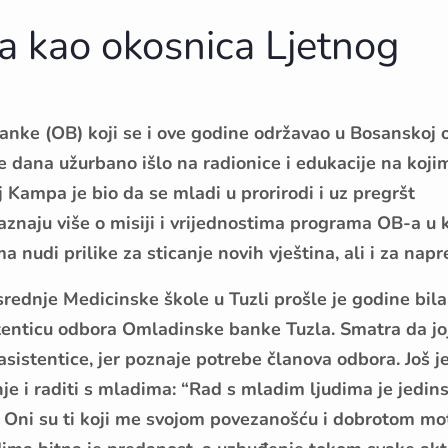
ija kao okosnica Ljetnog
ke (OB) koji se i ove godine održavao u Bosanskoj o
je dana užurbano išlo na radionice i edukacije na koji
ilj Kampa je bio da se mladi u prorirodi i uz pregršt
saznaju više o misiji i vrijednostima programa OB-a u
nudi prilike za sticanje novih vještina, ali i za napr
rednje Medicinske škole u Tuzli prošle je godine bila
tenticu odbora Omladinske banke Tuzla. Smatra da joj
asistentice, jer poznaje potrebe članova odbora. Još j
nje i raditi s mladima: “Rad s mladim ljudima je jedin
o. Oni su ti koji me svojom povezanošću i dobrotom mot