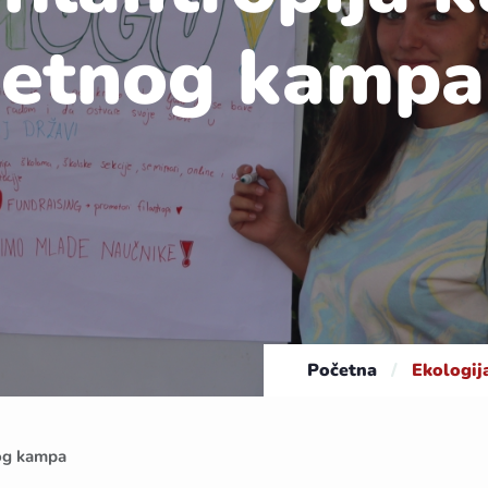
jetnog kampa
Početna
/
Ekologij
nog kampa