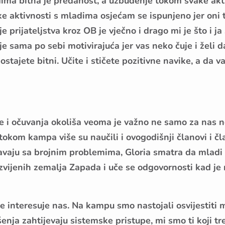
dima bitna je predanost, a uzbuđenje tokom svake akt
ake aktivnosti s mladima osjećam se ispunjeno jer oni 
e prijateljstva kroz OB je vječno i drago mi je što i ja
e sama po sebi motivirajuća jer vas neko čuje i želi d
stajete bitni. Učite i stičete pozitivne navike, a da v
je i očuvanja okoliša veoma je važno ne samo za nas 
tokom kampa više su naučili i ovogodišnji članovi i čl
čavaju sa brojnim problemima, Gloria smatra da mladi 
zvijenih zemalja Zapada i uče se odgovornosti kad je r
e interesuje nas. Na kampu smo nastojali osvijestiti 
šenja zahtijevaju sistemske pristupe, mi smo ti koji tr