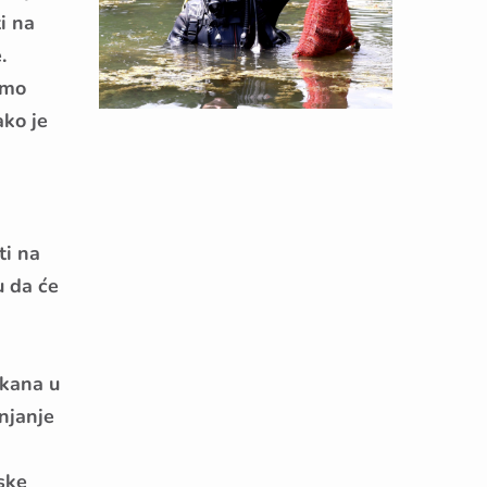
i na
.
smo
ako je
ti na
u da će
tkana u
njanje
ske