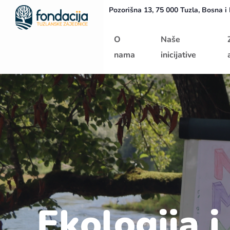
Pozorišna 13, 75 000 Tuzla, Bosna i
Početna
O
Naše
nama
inicijative
Ekologija i