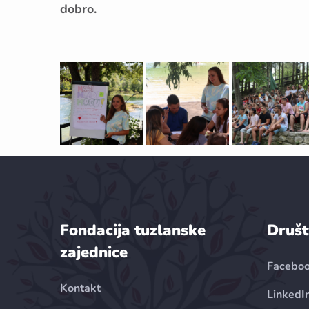
dobro.
Fondacija tuzlanske
Društ
zajednice
Facebo
Kontakt
LinkedI