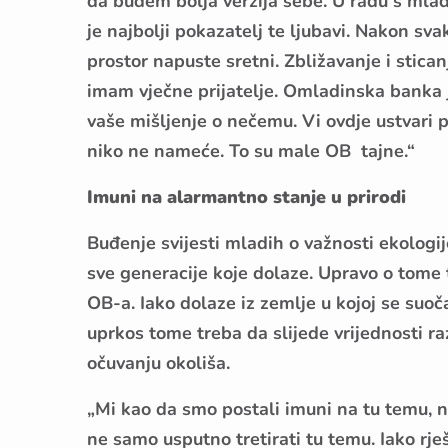
da budem bolja verzija sebe. U radu s mla
je najbolji pokazatelj te ljubavi. Nakon sv
prostor napuste sretni. Zbližavanje i sticanj
imam vječne prijatelje. Omladinska banka j
vaše mišljenje o nečemu. Vi ovdje ustvari po
niko ne nameće. To su male OB tajne.“
Imuni na alarmantno stanje u prirodi
Buđenje svijesti mladih o važnosti ekologi
sve generacije koje dolaze. Upravo o tome 
OB-a. Iako dolaze iz zemlje u kojoj se suo
uprkos tome treba da slijede vrijednosti ra
očuvanju okoliša.
„Mi kao da smo postali imuni na tu temu, n
ne samo usputno tretirati tu temu. Iako rje