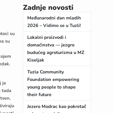
Zadnje novosti
Međunarodni dan mladih
2026 – Vidimo se u Tuzli!
toci su
Lokalni proizvodi i
ma su
domaćinstva — jezgro
budućeg agroturizma u MZ
 kojem
Kiseljak
edak.
Tuzla Community
Foundation empowering
 je
young people to shape
e tada
their future
stven.
iviraju
Jezero Modrac kao pokretač