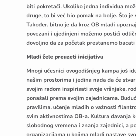
biti pokretači. Ukoliko jedna individua mož
druge, to bi već bio pomak na bolje. Što je 
Također, bitno je da kroz OB mladi upoznaju
povezani i ujedinjeni možemo postići odličn
dovoljno da za početak prestanemo bacati o
Mladi žele preuzeti inicijativu
Mnogi učesnici ovogodišnjeg kampa još idu 
našim prostorima i jedina nada da će stvari
svojim radom inspirisati svoje vršnjake, rodi
ponašali prema svojim zajednicama. Buduć
pravilima, učenje mladih o važnosti filantr
svim aktivnostima OB-a. Kultura davanja ko
slobodnog vremena i znanja zajednici, a po
organizacijama u kojima mladi nastave svoj