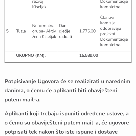
razvoj
Dokumentacija
Kiseljak
kompletna.
Članovi
komisije
Neformalna
Dan
odobravaju
5
Tuzla
grupa- Aktiv
dječije
1,776.00
projekat.
žena Kiseljak
radosti
Dokumentacija
kompletna.
UKUPNO (KM):
15.589,00
Potpisivanje Ugovora će se realizirati u narednim
danima, o čemu će aplikanti biti obavješteni
putem mail-a.
Aplikanti koji trebaju ispuniti određene uslove, a
o čemu su obaviješteni putem mail-a, će ugovore
potpisati tek nakon što iste ispune i dostave