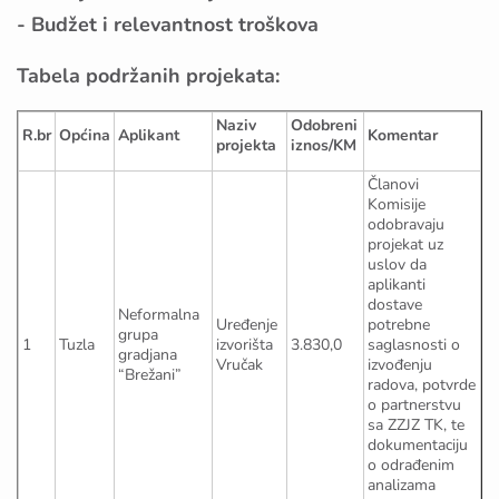
- Budžet i relevantnost troškova
Tabela podržanih projekata:
Naziv
Odobreni
R.br
Općina
Aplikant
Komentar
projekta
iznos/KM
Članovi
Komisije
odobravaju
projekat uz
uslov da
aplikanti
dostave
Neformalna
Uređenje
potrebne
grupa
1
Tuzla
izvorišta
3.830,0
saglasnosti o
gradjana
Vručak
izvođenju
“Brežani”
radova, potvrde
o partnerstvu
sa ZZJZ TK, te
dokumentaciju
o odrađenim
analizama