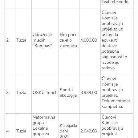
kvalitete vode.
Članovi
Komisije
odobravaju
projekat uz
Udruženje
Eko poen
uslov da
2
Tuzla
mladih
za eko
4.000,00
aplikanti
“Kompas”
zajednicu
dostave
potrebne
saglasnosti o
izvođenju
radova.
Članovi
Komisije
Sport i
odobravaju
3
Tuzla
OSKU Tunel.
3.934,00
ekologija
projekat.
Dokumentacija
kompletna.
Neformalna
Članovi
grupa -
Komisije
Kiseljački
Lokalna
odobravaju
4
Tuzla
dani
2.049,00
grupa za
projekat.
2022