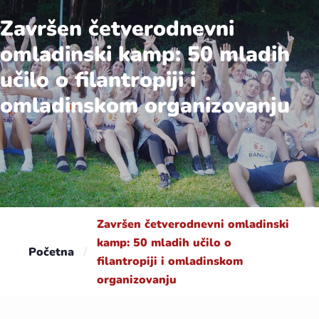
Završen četverodnevni
omladinski kamp: 50 mladih
učilo o filantropiji i
omladinskom organizovanju
Završen četverodnevni omladinski
kamp: 50 mladih učilo o
Početna
/
filantropiji i omladinskom
organizovanju