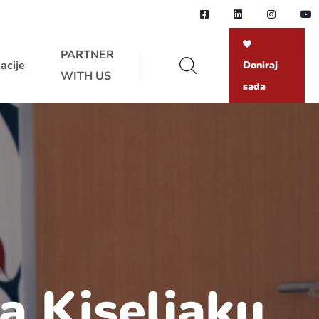
PARTNER
acije
Doniraj
WITH US
sada
na Kiseljaku