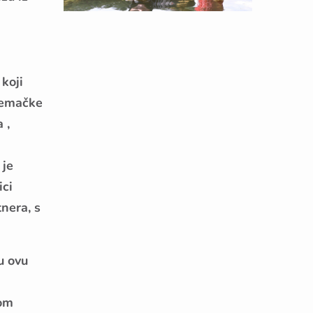
koji
jemačke
 ,
 je
ici
tnera, s
u ovu
kom