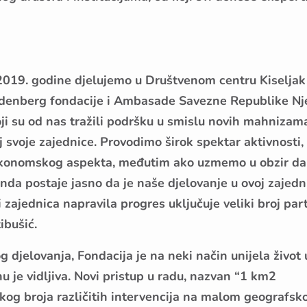
2019. godine djelujemo u Društvenom centru Kiseljak 
eudenberg fondacije i Ambasade Savezne Republike N
oji su od nas tražili podršku u smislu novih mahnizama
 svoje zajednice. Provodimo širok spektar aktivnosti,
i ekonomskog aspekta, međutim ako uzmemo u obzir da
onda postaje jasno da je naše djelovanje u ovoj zajedn
 zajednica napravila progres uključuje veliki broj par
ibušić.
djelovanja, Fondacija je na neki način unijela život 
u je vidljiva. Novi pristup u radu, nazvan “1 km2
likog broja različitih intervencija na malom geografs