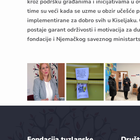
kroz podršku građanima i inicijativama u o
time su veći kada se uzme u obzir učešće p
implementirane za dobro svih u Kiseljaku. C
postaje garant održivosti i motivacija z
fondacije i Njemačkog saveznog ministart
Fondacija tuzlanske
Društ