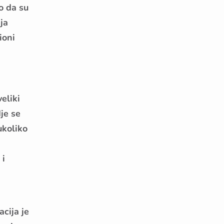
o da su
ja
ioni
eliki
je se
ukoliko
 i
g
cija je