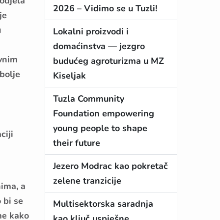
odjela
2026 – Vidimo se u Tuzli!
je
u
Lokalni proizvodi i
domaćinstva — jezgro
ivnim
budućeg agroturizma u MZ
bolje
Kiseljak
Tuzla Community
Foundation empowering
young people to shape
ciji
their future
Jezero Modrac kao pokretač
zelene tranzicije
nima, a
 bi se
Multisektorska saradnja
me kako
kao ključ uspješne