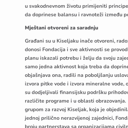
u svakodnevnom životu primijeniti princip
da doprinese balansu i ravnoteži između po
Mještani otvoreni za saradnju
Građani su u Kiseljaku inače otvoreni, radoz
donosi Fondacija i sve aktivnosti se provo
planu iskazali potrebu i želju da svoju zaje
samo jedna aktivnost koja treba da doprine
objašnjava ona, radili na poboljšanju uslov
izvora pitke vode i izvora mineralne vode, 
su dodjeljivali finansijsku podršku prihod
različite programe i u oblasti obrazovanja
grupom za razvoj Kiseljak, koja je objedinil
jednoj prilično nerazvijenoj zajednici, Fon
broju partnerstava sa organizacijama civiln