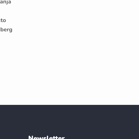
ganja
što
nberg
Newsletter