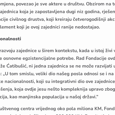
mjena, povezao je sve aktere u društvu. Obzirom na t
ajednica koja je zapostavljena dugi niz godina, rješen
cije civilnog drustva, koji kreiraju četverogodišnji akc
lement koji je ovoj zajednici ranije nedostajao.
ionalnosti
azvoju zajednice u širem kontekstu, kada u istoj živi v
 osnovne egzistencijalne potrebe. Rad Fondacije ovd
že Ćatibušić, ni jedna zajednica se ne može razvijati 
: „U tom smislu, veliki dio našeg posla odnosi se i na
 nacionalnosti, koji su integrativni dio ove zajednice
ješenja, koja ovdje jesu nešto kompleknija upravo zbo
ija, kao manjinska populacija u našoj državi.”
uštvenog centra vrijednog oko pola miliona KM, Fonda