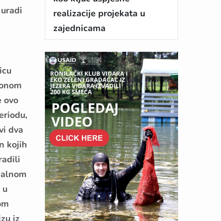
 uradi
realizacije projekata u
zajednicama
icu
cionom
e ovo
eriodu,
vi dva
n kojih
adili
okalnom
 u
kom
zu iz