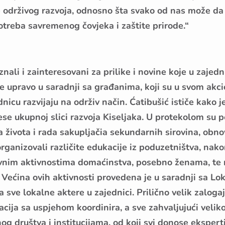
e održivog razvoja, odnosno šta svako od nas može da
treba savremenog čovjeka i zaštite prirode.“
nali i zainteresovani za prilike i novine koje u zajedn
de upravo u saradnji sa građanima, koji su u svom ak
dnicu razvijaju na održiv način. Ćatibušić ističe kako j
se ukupnoj slici razvoja Kiseljaka. U protekolom su p
a života i rada sakupljačia sekundarnih sirovina, obno
organizovali različite edukacije iz poduzetništva, nako
ovnim aktivnostima domaćinstva, posebno ženama, te r
. Većina ovih aktivnosti provedena je u saradnji sa L
a sve lokalne aktere u zajednici. Prilično velik zalogaj
dacija sa uspjehom koordinira, a sve zahvaljujući veli
og društva i institucijama, od koji svi donose eksperti