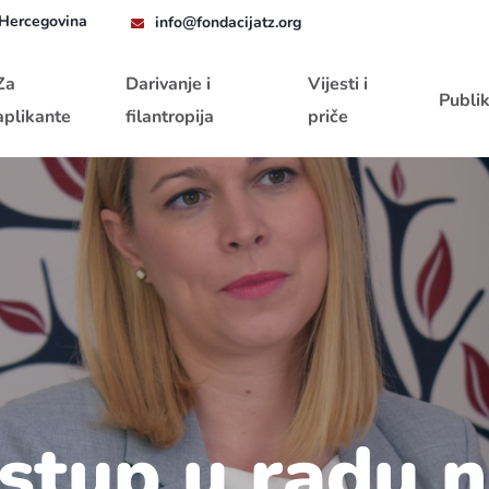
 Hercegovina
info@fondacijatz.org
Za
Darivanje i
Vijesti i
Publik
aplikante
filantropija
priče
istup u radu 