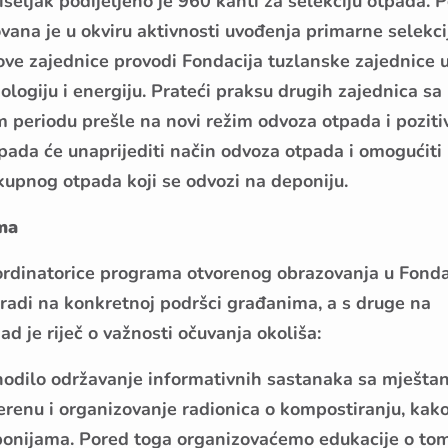
ljak podijeljeno je 960 kanti za selekciju otpada. P
ovana je u okviru aktivnosti uvođenja primarne selekci
ve zajednice provodi Fondacija tuzlanske zajednice 
logiju i energiju. Prateći praksu drugih zajednica sa
m periodu prešle na novi režim odvoza otpada i pozit
tpada će unaprijediti način odvoza otpada i omogućiti 
upnog otpada koji se odvozi na deponiju.
ma
ordinatorice programa otvorenog obrazovanja u Fonda
 radi na konkretnoj podršci građanima, a s druge na
ad je riječ o važnosti očuvanja okoliša:
thodilo održavanje informativnih sastanaka sa mješta
terenu i organizovanje radionica o kompostiranju, kako
ponijama. Pored toga organizovaćemo edukacije o to