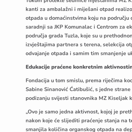
Tokom protekle sedmice mještanima MZ Kise
kanti za ambalažni i miješani otpad realiz
otpada u domaćinstvima koju na području o
saradnji sa JKP Komunalac i Centrom za eko
područja grada Tuzla, koje su u prethodno
izvještajima partnera s terena, selekcija o
odvajanje otpada i samim tim smanjenje uk
Edukacije praćene konkretnim aktivnosti
Fondacija u tom smislu, prema riječima ko
Sabine Sinanović Ćatibušić, s jedne strane
podizanju svijesti stanovnika MZ Kiseljak k
„Ovo je samo jedna aktivnost, kojoj je pre
nakon koje će slijediti praćenje stanja na 
smanjila količina organskog otpada na de