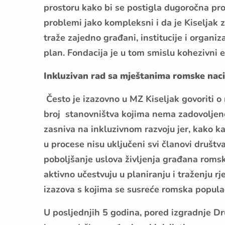
prostoru kako bi se postigla dugoročna pro
problemi jako kompleksni i da je Kiseljak z
traže zajedno građani, institucije i organiza
plan. Fondacija je u tom smislu kohezivni e
Inkluzivan rad sa mještanima romske nac
Često je izazovno u MZ Kiseljak govoriti o r
broj stanovništva kojima nema zadovoljene
zasniva na inkluzivnom razvoju jer, kako ka
u procese nisu uključeni svi članovi društva
poboljšanje uslova življenja građana romske
aktivno učestvuju u planiranju i traženju r
izazova s kojima se susreće romska populac
U posljednjih 5 godina, pored izgradnje Dr