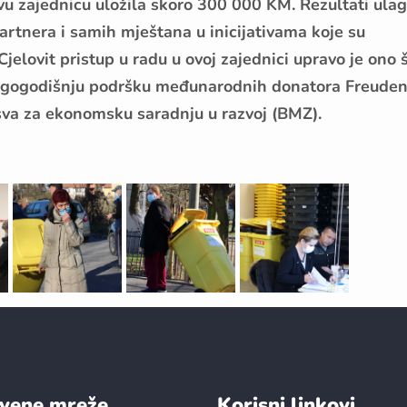
vu zajednicu uložila skoro 300 000 KM. Rezultati ula
artnera i samih mještana u inicijativama koje su
jelovit pristup u radu u ovoj zajednici upravo je ono 
a dugogodišnju podršku međunarodnih donatora Freude
sva za ekonomsku saradnju u razvoj (BMZ).
vene mreže
Korisni linkovi